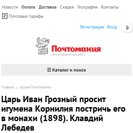
Новости
Оплата
Доставка
Скидки
География
Контакты
Почтовые тарифы
Регистрация
Вход
🔒
☰ Каталог и поиск
Главная
→
Архив Почтомании
Царь Иван Грозный просит
игумена Корнилия постричь его
в монахи (1898). Клавдий
Лебедев