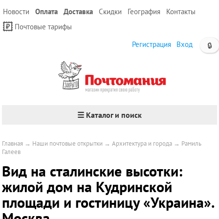
Новости
Оплата
Доставка
Скидки
География
Контакты
Почтовые тарифы
Регистрация
Вход
🔒
☰ Каталог и поиск
Главная
→
Наши почтовые открытки
→
Архитектура и города
→
Рамиль
Галеев
Вид на сталинские высотки:
жилой дом на Кудринской
площади и гостиницу «Украина».
Москва