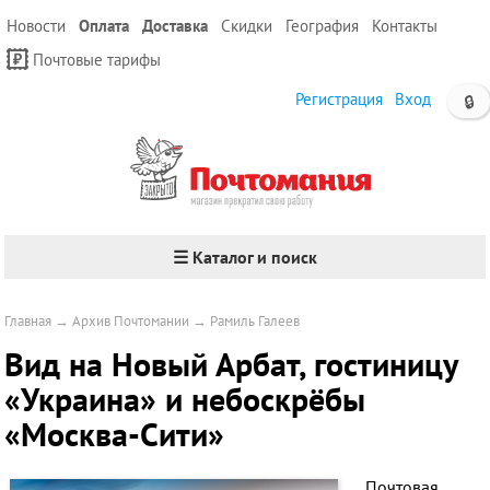
Новости
Оплата
Доставка
Скидки
География
Контакты
Почтовые тарифы
Регистрация
Вход
🔒
☰ Каталог и поиск
Главная
→
Архив Почтомании
→
Рамиль Галеев
Вид на Новый Арбат, гостиницу
«Украина» и небоскрёбы
«Москва-Сити»
Почтовая