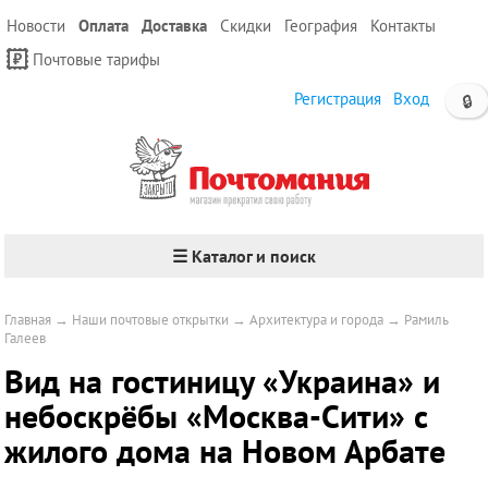
Новости
Оплата
Доставка
Скидки
География
Контакты
Почтовые тарифы
Регистрация
Вход
🔒
☰ Каталог и поиск
Главная
→
Наши почтовые открытки
→
Архитектура и города
→
Рамиль
Галеев
Вид на гостиницу «Украина» и
небоскрёбы «Москва-Сити» с
жилого дома на Новом Арбате