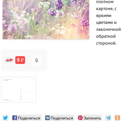
плотном
картоне, с
яркими
цветами и
лаконичной
обратной
стороной.
18
9
₽
🔒
Поделиться
Поделиться
Запинить