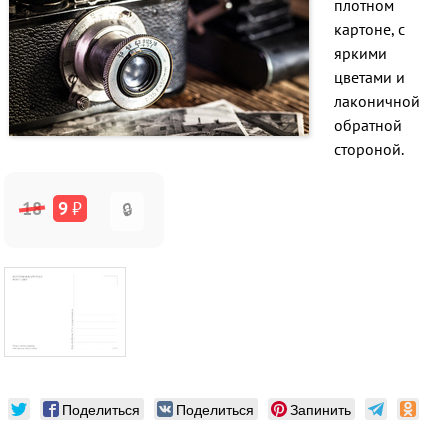
плотном
картоне, с
яркими
цветами и
лаконичной
обратной
стороной.
18
9
₽
🔒
Поделиться
Поделиться
Запинить