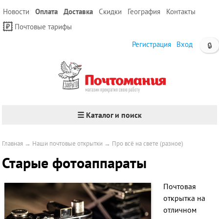
Новости
Оплата
Доставка
Скидки
География
Контакты
Почтовые тарифы
Регистрация
Вход
🔒
☰ Каталог и поиск
Главная
→
Наши почтовые открытки
→
Про всё на свете (разное)
Старые фотоаппараты
Почтовая
открытка на
отличном