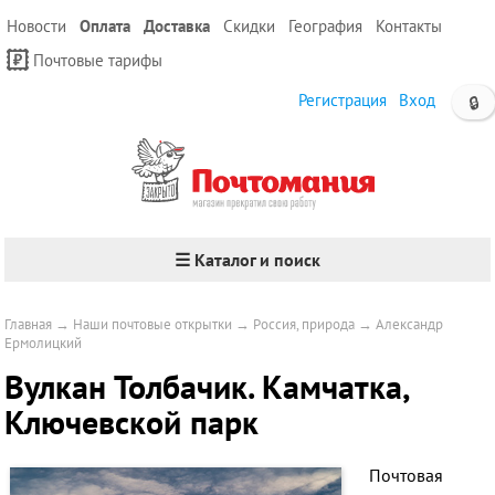
Новости
Оплата
Доставка
Скидки
География
Контакты
Почтовые тарифы
Регистрация
Вход
🔒
☰ Каталог и поиск
Главная
→
Наши почтовые открытки
→
Россия, природа
→
Александр
Ермолицкий
Вулкан Толбачик. Камчатка,
Ключевской парк
Почтовая