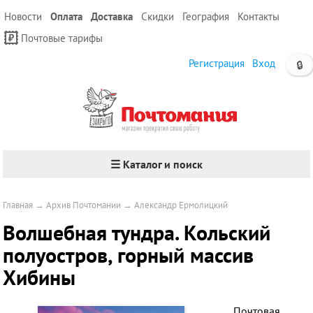
Новости
Оплата
Доставка
Скидки
География
Контакты
Почтовые тарифы
Регистрация
Вход
🔒
☰ Каталог и поиск
Главная
→
Архив Почтомании
→
Александр Ермолицкий
Волшебная тундра. Кольский
полуостров, горный массив
Хибины
Почтовая