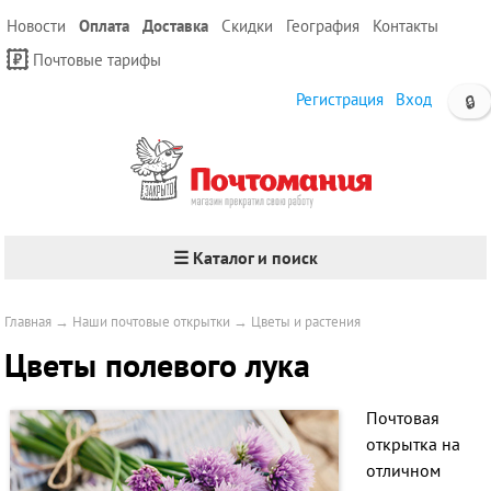
Новости
Оплата
Доставка
Скидки
География
Контакты
Почтовые тарифы
Регистрация
Вход
🔒
☰ Каталог и поиск
Главная
→
Наши почтовые открытки
→
Цветы и растения
Цветы полевого лука
Почтовая
открытка на
отличном