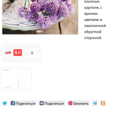
плотном
картоне, с
яркими
цветами и
лаконичной
обратной
стороной.
18
9
₽
🔒
Поделиться
Поделиться
Запинить