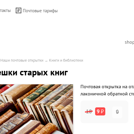
такты
Почтовые тарифы
sho
→
Наши почтовые открытки
→
Книги и библиотеки
шки старых книг
Почтовая открытка на от
лаконичной обратной ст
18
9
₽
🔒