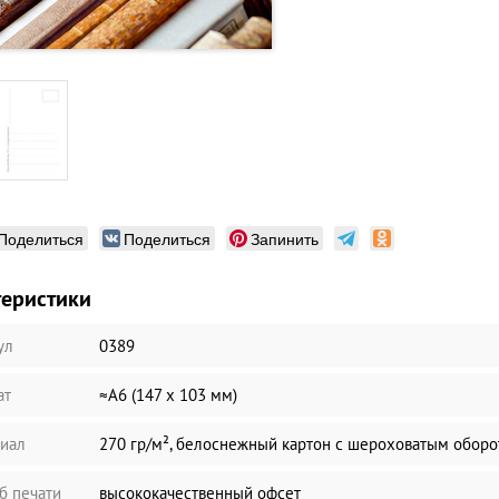
Поделиться
Поделиться
Запинить
теристики
ул
0389
ат
≈А6 (147 х 103 мм)
иал
270 гр/м², белоснежный картон с шероховатым обор
б печати
высококачественный офсет