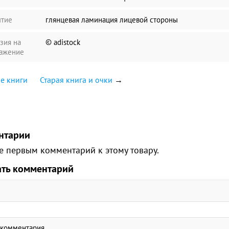
тие
глянцевая ламинация лицевой стороны
зия на
© adistock
ажение
е книги
Старая книга и очки
→
нтарии
е первым комментарий к этому товару.
ать комментарий
 комментария