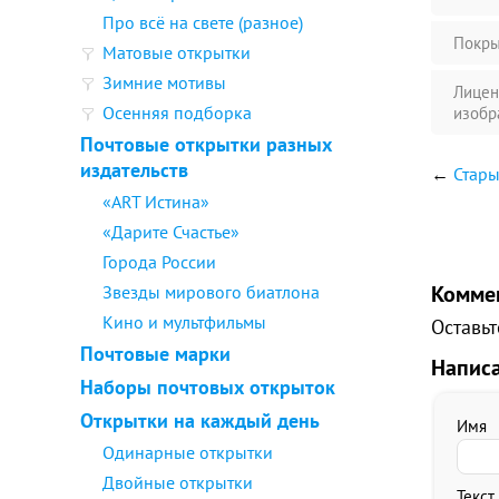
Про всё на свете (разное)
Покры
Матовые открытки
Зимние мотивы
Лицен
Осенняя подборка
изобр
Почтовые открытки разных
издательств
←
Стары
«ART Истина»
«Дарите Счастье»
Города России
Комме
Звезды мирового биатлона
Кино и мультфильмы
Оставьт
Почтовые марки
Напис
Наборы почтовых открыток
Открытки на каждый день
Имя
Одинарные открытки
Двойные открытки
Текст