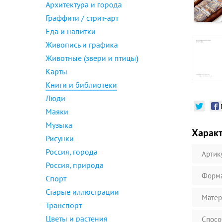
Архитектура и города
Граффити / стрит-арт
Еда и напитки
Живопись и графика
Животные (звери и птицы)
Карты
Книги и библиотеки
Люди
Маяки
Музыка
Харак
Рисунки
Россия, города
Артик
Россия, природа
Форм
Спорт
Старые иллюстрации
Матер
Транспорт
Цветы и растения
Спосо