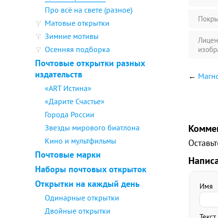
Про всё на свете (разное)
Покры
Матовые открытки
Зимние мотивы
Лицен
Осенняя подборка
изобр
Почтовые открытки разных
издательств
←
Магн
«ART Истина»
«Дарите Счастье»
Города России
Комме
Звезды мирового биатлона
Кино и мультфильмы
Оставьт
Почтовые марки
Напис
Наборы почтовых открыток
Открытки на каждый день
Имя
Одинарные открытки
Двойные открытки
Текст