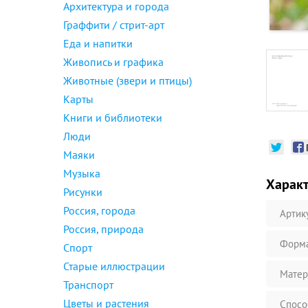
Архитектура и города
Граффити / стрит-арт
Еда и напитки
Живопись и графика
Животные (звери и птицы)
Карты
Книги и библиотеки
Люди
Маяки
Музыка
Харак
Рисунки
Россия, города
Артик
Россия, природа
Форм
Спорт
Старые иллюстрации
Матер
Транспорт
Цветы и растения
Спосо