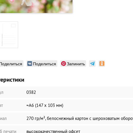
Поделиться
Поделиться
Запинить
теристики
ул
0382
ат
≈А6 (147 х 103 мм)
иал
270 гр/м², белоснежный картон с шероховатым обор
б печати
высококачественный офсет