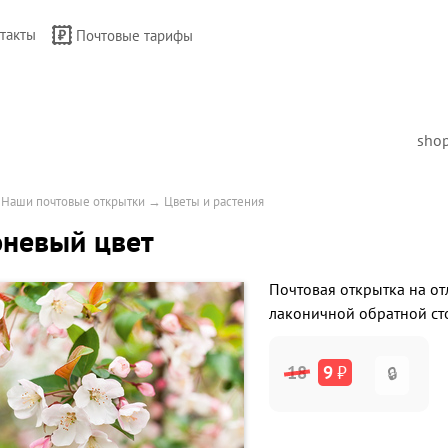
такты
Почтовые тарифы
sho
→
Наши почтовые открытки
→
Цветы и растения
оневый цвет
Почтовая открытка на от
лаконичной обратной ст
18
9
₽
🔒