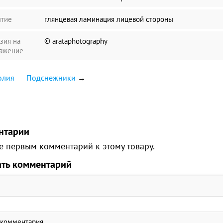
тие
глянцевая ламинация лицевой стороны
зия на
© arataphotography
ажение
олия
Подснежники
→
нтарии
е первым комментарий к этому товару.
ать комментарий
 комментария