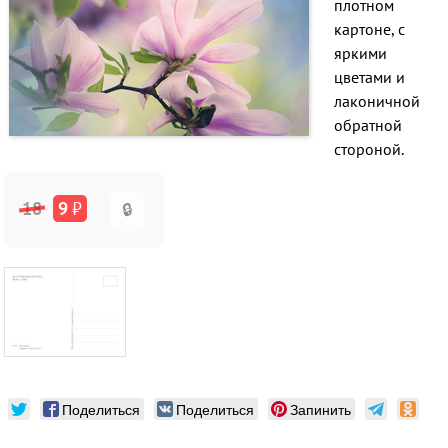
плотном
картоне, с
яркими
цветами и
лаконичной
обратной
стороной.
18
9
₽
🔒
Поделиться
Поделиться
Запинить