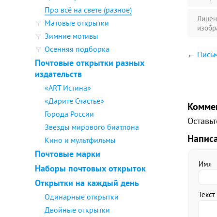
Про всё на свете (разное)
Лицен
Матовые открытки
изобр
Зимние мотивы
Осенняя подборка
←
Письм
Почтовые открытки разных
издательств
«ART Истина»
«Дарите Счастье»
Комме
Города России
Оставьт
Звезды мирового биатлона
Напис
Кино и мультфильмы
Почтовые марки
Имя
Наборы почтовых открыток
Открытки на каждый день
Текст
Одинарные открытки
Двойные открытки