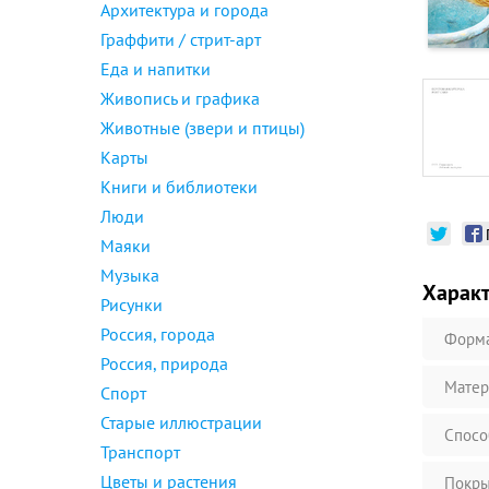
Архитектура и города
Граффити / стрит-арт
Еда и напитки
Живопись и графика
Животные (звери и птицы)
Карты
Книги и библиотеки
Люди
Маяки
Музыка
Харак
Рисунки
Россия, города
Форм
Россия, природа
Матер
Спорт
Старые иллюстрации
Спосо
Транспорт
Цветы и растения
Покры