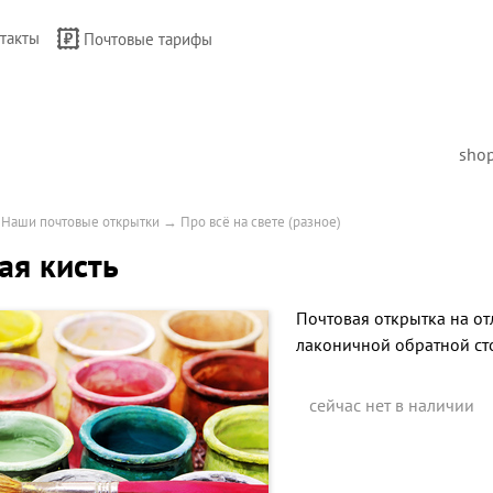
такты
Почтовые тарифы
sho
→
Наши почтовые открытки
→
Про всё на свете (разное)
ая кисть
Почтовая открытка на от
лаконичной обратной ст
сейчас нет в наличии