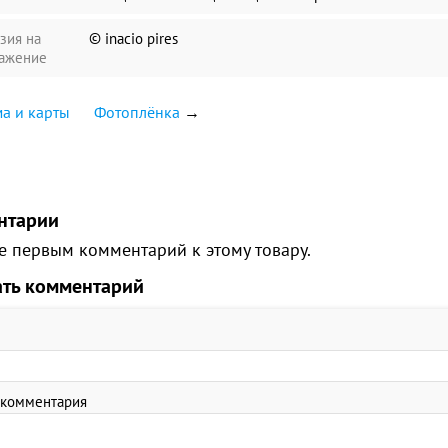
зия на
© inacio pires
ажение
а и карты
Фотоплёнка
→
нтарии
е первым комментарий к этому товару.
ать комментарий
 комментария