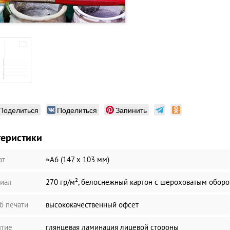
Поделиться
Поделиться
Запинить
теристики
ат
≈А6 (147 х 103 мм)
иал
270 гр/м², белоснежный картон с шероховатым обор
б печати
высококачественный офсет
тие
глянцевая ламинация лицевой стороны