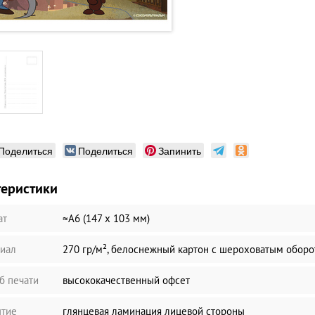
Поделиться
Поделиться
Запинить
теристики
ат
≈А6 (147 х 103 мм)
иал
270 гр/м², белоснежный картон с шероховатым обор
б печати
высококачественный офсет
тие
глянцевая ламинация лицевой стороны