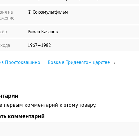
зия на
© Союзмультфильм
ажение
сёр
Роман Качанов
ыхода
1967—1982
из Простоквашино
Вовка в Тридевятом царстве
→
нтарии
е первым комментарий к этому товару.
ать комментарий