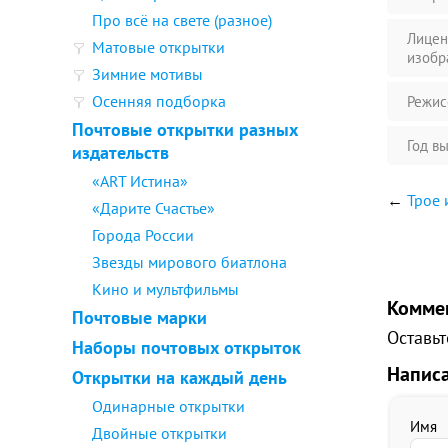
Про всё на свете (разное)
Лицен
Матовые открытки
изобр
Зимние мотивы
Осенняя подборка
Режис
Почтовые открытки разных
Год в
издательств
«ART Истина»
←
Трое 
«Дарите Счастье»
Города России
Звезды мирового биатлона
Кино и мультфильмы
Комме
Почтовые марки
Оставьт
Наборы почтовых открыток
Напис
Открытки на каждый день
Одинарные открытки
Имя
Двойные открытки