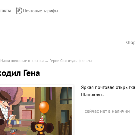
такты
Почтовые тарифы
sho
→
Наши почтовые открытки
→
Герои Союзмультфильма
одил Гена
Яркая почтовая открытк
Шапокляк.
сейчас нет в наличии