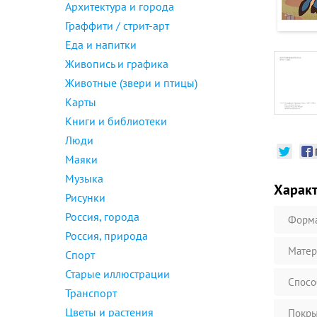
Архитектура и города
Граффити / стрит-арт
Еда и напитки
Живопись и графика
Животные (звери и птицы)
Карты
Книги и библиотеки
Люди
Маяки
Музыка
Харак
Рисунки
Россия, города
Форм
Россия, природа
Матер
Спорт
Старые иллюстрации
Спосо
Транспорт
Цветы и растения
Покры