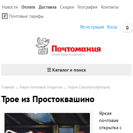
Новости
Оплата
Доставка
Скидки
География
Контакты
Почтовые тарифы
Регистрация
Вход
🔒
☰ Каталог и поиск
Главная
→
Наши почтовые открытки
→
Герои Союзмультфильма
Трое из Простоквашино
Яркая
почтовая
открытка с