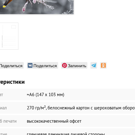
Поделиться
Поделиться
Запинить
теристики
ат
≈А6 (147 х 103 мм)
иал
270 гр/м², белоснежный картон с шероховатым обор
б печати
высококачественный офсет
тие
глянцевая ламинация лицевой стороны