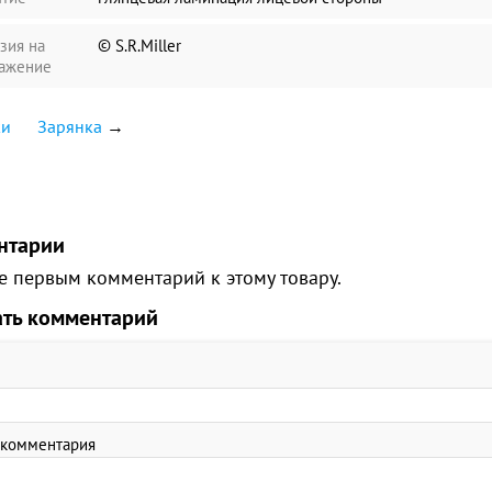
зия на
© S.R.Miller
ажение
ки
Зарянка
→
нтарии
е первым комментарий к этому товару.
ать комментарий
 комментария