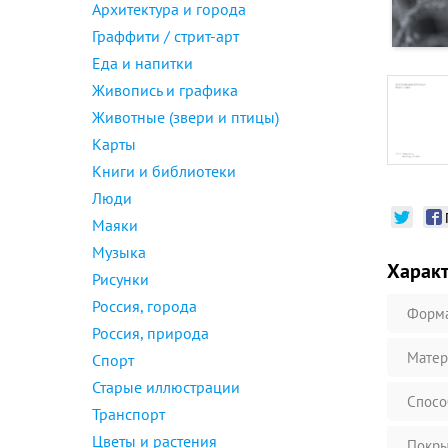
Архитектура и города
Граффити / стрит-арт
Еда и напитки
Живопись и графика
Животные (звери и птицы)
Карты
Книги и библиотеки
Люди
Маяки
Музыка
Харак
Рисунки
Россия, города
Форм
Россия, природа
Матер
Спорт
Старые иллюстрации
Спосо
Транспорт
Цветы и растения
Покры