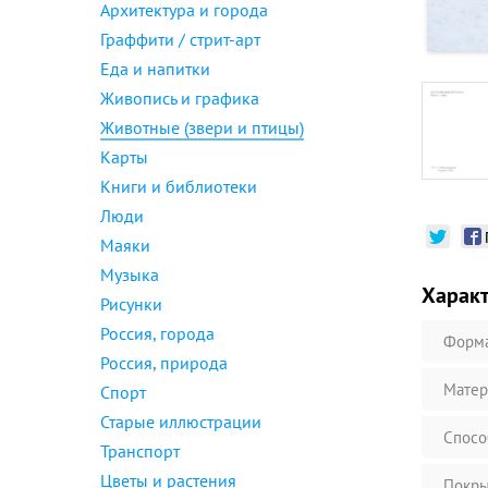
Архитектура и города
Граффити / стрит-арт
Еда и напитки
Живопись и графика
Животные (звери и птицы)
Карты
Книги и библиотеки
Люди
Маяки
Музыка
Харак
Рисунки
Россия, города
Форм
Россия, природа
Матер
Спорт
Старые иллюстрации
Спосо
Транспорт
Цветы и растения
Покры