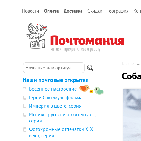
Новости
Оплата
Доставка
Скидки
География
Кон
Главная
Соба
Наши почтовые открытки
Весеннее настроение
Герои Союзмультфильма
Империя в цвете, серия
Мотивы русской архитектуры,
серия
Фотохромные отпечатки XIX
века, серия