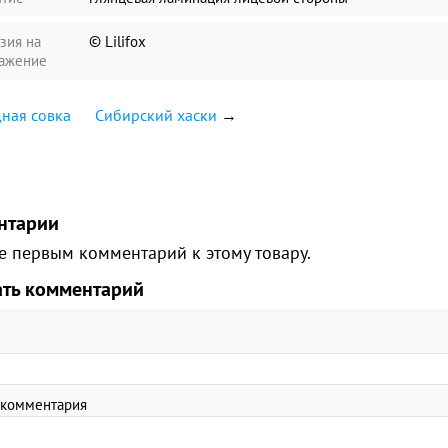
зия на
© Lilifox
ажение
ная совка
Сибирский хаски
→
нтарии
е первым комментарий к этому товару.
ать комментарий
 комментария