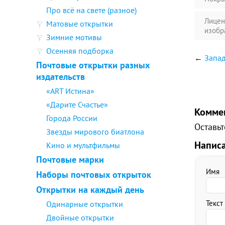
Про всё на свете (разное)
Лицен
Матовые открытки
изобр
Зимние мотивы
Осенняя подборка
←
Запад
Почтовые открытки разных
издательств
«ART Истина»
«Дарите Счастье»
Комме
Города России
Оставьт
Звезды мирового биатлона
Напис
Кино и мультфильмы
Почтовые марки
Имя
Наборы почтовых открыток
Открытки на каждый день
Текст
Одинарные открытки
Двойные открытки