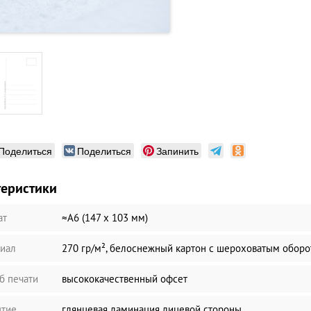
Поделиться
Поделиться
Запинить
теристики
ат
≈А6 (147 х 103 мм)
иал
270 гр/м², белоснежный картон с шероховатым обор
б печати
высококачественный офсет
тие
глянцевая ламинация лицевой стороны