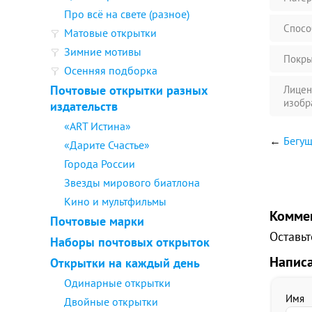
Про всё на свете (разное)
Спосо
Матовые открытки
Зимние мотивы
Покры
Осенняя подборка
Почтовые открытки разных
Лицен
изобр
издательств
«ART Истина»
←
Бегу
«Дарите Счастье»
Города России
Звезды мирового биатлона
Кино и мультфильмы
Комме
Почтовые марки
Оставьт
Наборы почтовых открыток
Напис
Открытки на каждый день
Одинарные открытки
Имя
Двойные открытки