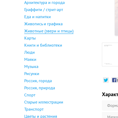
Архитектура и города
Граффити / стрит-арт
Еда и напитки
Живопись и графика
Животные (звери и птицы)
Карты
Книги и библиотеки
Люди
Маяки
Музыка
Рисунки
Россия, города
Россия, природа
Харак
Спорт
Старые иллюстрации
Форм
Транспорт
Цветы и растения
Матер