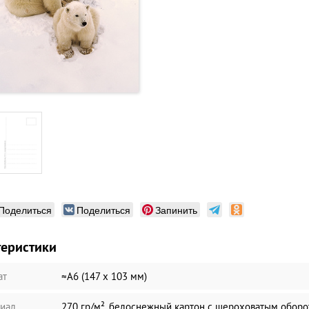
Поделиться
Поделиться
Запинить
теристики
ат
≈А6 (147 х 103 мм)
иал
270 гр/м², белоснежный картон с шероховатым обор