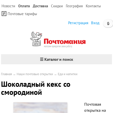
Новости
Оплата
Доставка
Скидки
География
Контакты
Почтовые тарифы
Регистрация
Вход
🔒
☰ Каталог и поиск
Главная
→
Наши почтовые открытки
→
Еда и напитки
Шоколадный кекс со
смородиной
Почтовая
открытка на