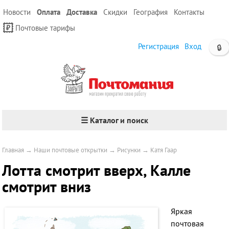
Новости
Оплата
Доставка
Скидки
География
Контакты
Почтовые тарифы
Регистрация
Вход
🔒
☰ Каталог и поиск
Главная
→
Наши почтовые открытки
→
Рисунки
→
Катя Гаар
Лотта смотрит вверх, Калле
смотрит вниз
Яркая
почтовая