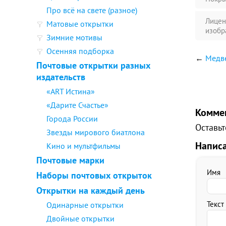
Про всё на свете (разное)
Лицен
Матовые открытки
изобр
Зимние мотивы
Осенняя подборка
←
Медв
Почтовые открытки разных
издательств
«ART Истина»
«Дарите Счастье»
Комме
Города России
Оставьт
Звезды мирового биатлона
Напис
Кино и мультфильмы
Почтовые марки
Имя
Наборы почтовых открыток
Открытки на каждый день
Текст
Одинарные открытки
Двойные открытки