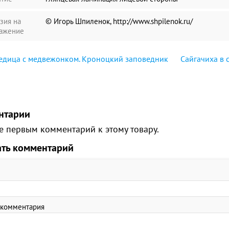
зия на
© Игорь Шпиленок, http://www.shpilenok.ru/
ажение
едица с медвежонком. Кроноцкий заповедник
Сайгачиха в 
нтарии
е первым комментарий к этому товару.
ать комментарий
 комментария