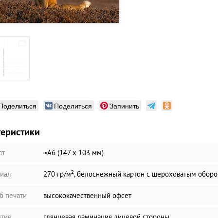
Поделиться
Поделиться
Запинить
теристики
ат
≈А6 (147 х 103 мм)
иал
270 гр/м², белоснежный картон с шероховатым обор
б печати
высококачественный офсет
тие
глянцевая ламинация лицевой стороны