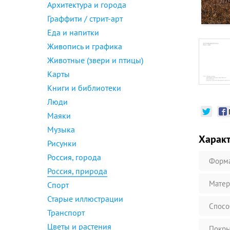
Архитектура и города
Граффити / стрит-арт
Еда и напитки
Живопись и графика
Животные (звери и птицы)
Карты
Книги и библиотеки
Люди
Маяки
Музыка
Харак
Рисунки
Россия, города
Форм
Россия, природа
Матер
Спорт
Старые иллюстрации
Спосо
Транспорт
Цветы и растения
Покры