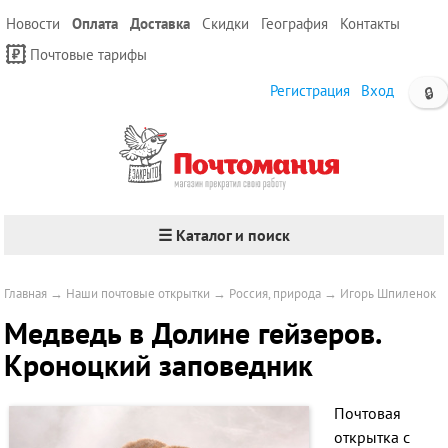
Новости
Оплата
Доставка
Скидки
География
Контакты
Почтовые тарифы
Регистрация
Вход
🔒
☰ Каталог и поиск
Главная
→
Наши почтовые открытки
→
Россия, природа
→
Игорь Шпиленок
Медведь в Долине гейзеров.
Кроноцкий заповедник
Почтовая
открытка
с