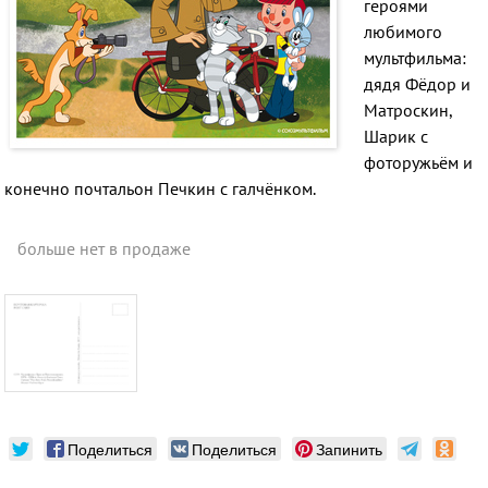
героями
любимого
мультфильма:
дядя Фёдор и
Матроскин,
Шарик с
фоторужьём и
конечно почтальон Печкин с галчёнком.
больше нет в продаже
Поделиться
Поделиться
Запинить