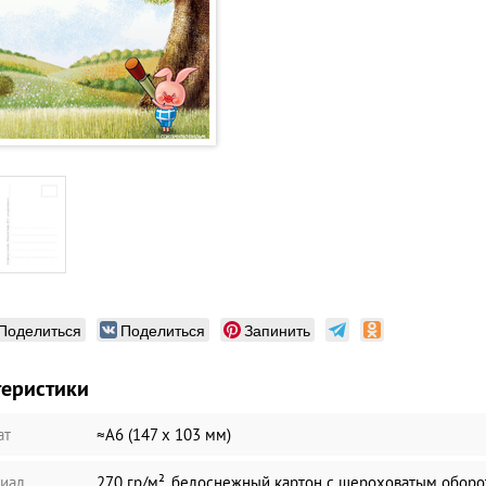
Поделиться
Поделиться
Запинить
теристики
ат
≈А6 (147 х 103 мм)
иал
270 гр/м², белоснежный картон с шероховатым обор