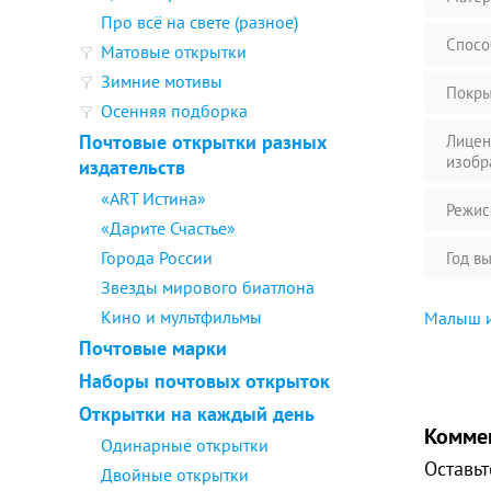
Про всё на свете (разное)
Спосо
Матовые открытки
Зимние мотивы
Покры
Осенняя подборка
Почтовые открытки разных
Лицен
изобр
издательств
«ART Истина»
Режис
«Дарите Счастье»
Города России
Год в
Звезды мирового биатлона
Кино и мультфильмы
Малыш и
Почтовые марки
Наборы почтовых открыток
Открытки на каждый день
Комме
Одинарные открытки
Оставьт
Двойные открытки