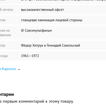
б печати
высококачественный офсет
тие
глянцевая ламинация лицевой стороны
зия на
© Союзмультфильм
ажение
сёр
Фёдор Хитрук и Геннадий Сокольский
ыхода
1961—1972
 Карлсон
→
нтарии
е первым комментарий к этому товару.