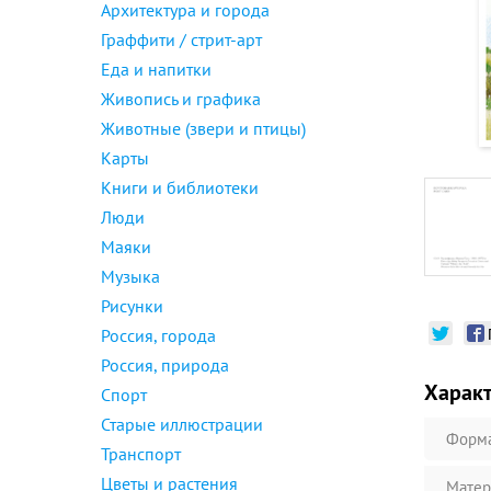
Архитектура и города
Граффити / стрит-арт
Еда и напитки
Живопись и графика
Животные (звери и птицы)
Карты
Книги и библиотеки
Люди
Маяки
Музыка
Рисунки
Россия, города
Россия, природа
Харак
Спорт
Старые иллюстрации
Форм
Транспорт
Цветы и растения
Матер