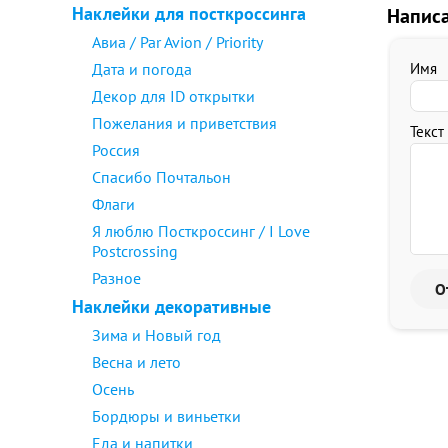
Наклейки для посткроссинга
Напис
Авиа / Par Avion / Priority
Дата и погода
Имя
Декор для ID открытки
Пожелания и приветствия
Текст
Россия
Спасибо Почтальон
Флаги
Я люблю Посткроссинг / I Love
Postcrossing
Разное
Наклейки декоративные
Зима и Новый год
Весна и лето
Осень
Бордюры и виньетки
Еда и напитки