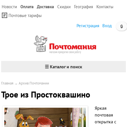
Новости
Оплата
Доставка
Скидки
География
Контакты
Почтовые тарифы
Регистрация
Вход
🔒
☰ Каталог и поиск
Главная
→
Архив Почтомании
Трое из Простоквашино
Яркая
почтовая
открытка с