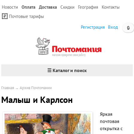
Новости
Оплата
Доставка
Скидки
География
Контакты
Почтовые тарифы
Регистрация
Вход
🔒
☰ Каталог и поиск
Главная
→
Архив Почтомании
Малыш и Карлсон
Яркая
почтовая
открытка с