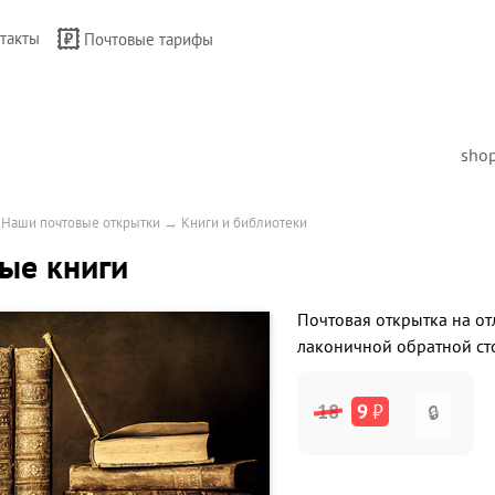
такты
Почтовые тарифы
sho
→
Наши почтовые открытки
→
Книги и библиотеки
ые книги
Почтовая открытка на от
лаконичной обратной ст
18
9
₽
🔒