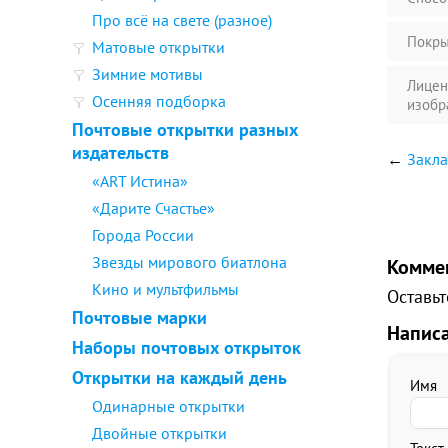
Про всё на свете (разное)
Покры
Матовые открытки
Зимние мотивы
Лицен
Осенняя подборка
изобр
Почтовые открытки разных
издательств
←
Закл
«ART Истина»
«Дарите Счастье»
Города России
Звезды мирового биатлона
Комме
Кино и мультфильмы
Оставьт
Почтовые марки
Напис
Наборы почтовых открыток
Открытки на каждый день
Имя
Одинарные открытки
Двойные открытки