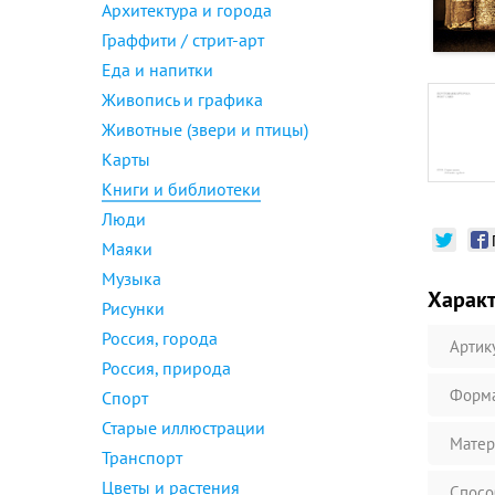
Архитектура и города
Граффити / стрит-арт
Еда и напитки
Живопись и графика
Животные (звери и птицы)
Карты
Книги и библиотеки
Люди
Маяки
Музыка
Харак
Рисунки
Россия, города
Артик
Россия, природа
Форм
Спорт
Старые иллюстрации
Матер
Транспорт
Цветы и растения
Спосо