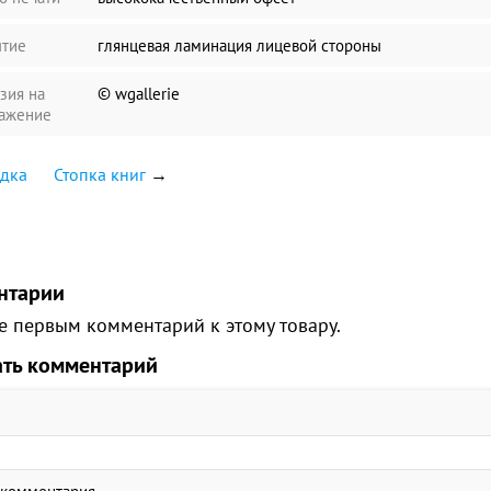
тие
глянцевая ламинация лицевой стороны
зия на
© wgallerie
ажение
адка
Стопка книг
→
нтарии
е первым комментарий к этому товару.
ать комментарий