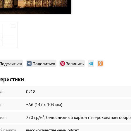
Поделиться
Поделиться
Запинить
теристики
ул
0218
ат
≈А6 (147 х 103 мм)
иал
270 гр/м², белоснежный картон с шероховатым обор
б печати
высококачественный офсет