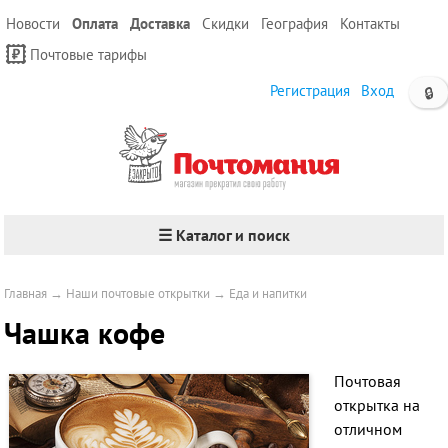
Новости
Оплата
Доставка
Скидки
География
Контакты
Почтовые тарифы
Регистрация
Вход
🔒
☰ Каталог и поиск
Главная
→
Наши почтовые открытки
→
Еда и напитки
Чашка кофе
Почтовая
открытка на
отличном