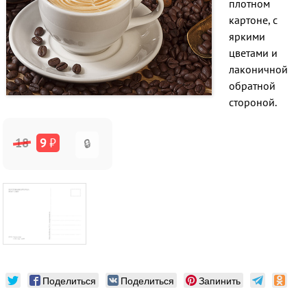
плотном
картоне, с
яркими
цветами и
лаконичной
обратной
стороной.
18
9
₽
🔒
Поделиться
Поделиться
Запинить