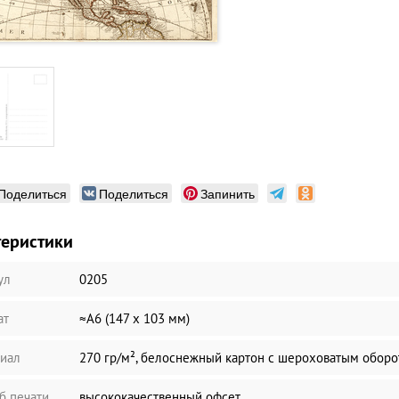
Поделиться
Поделиться
Запинить
теристики
ул
0205
ат
≈А6 (147 х 103 мм)
иал
270 гр/м², белоснежный картон с шероховатым обор
б печати
высококачественный офсет