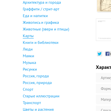
Архитектура и города
Граффити / стрит-арт
Еда и напитки
Живопись и графика
Животные (звери и птицы)
Карты
Книги и библиотеки
Люди
Маяки
Музыка
Харак
Рисунки
Россия, города
Артик
Россия, природа
Форм
Спорт
Старые иллюстрации
Матер
Транспорт
Цветы и растения
Спосо