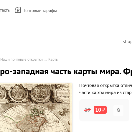
такты
Почтовые тарифы
sho
→
Наши почтовые открытки
→
Карты
ро-западная часть карты мира. Ф
Почтовая открытка отли
части карты мира из ста
19
10
₽
🔒