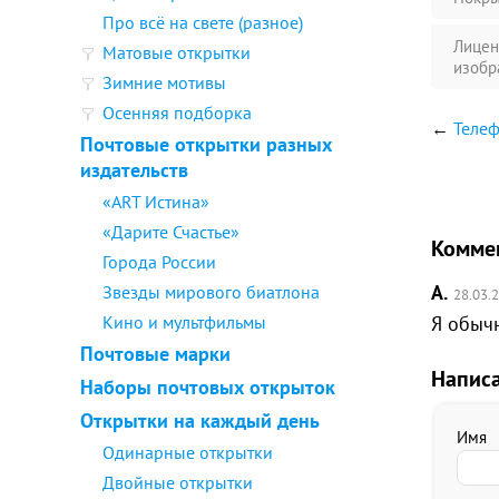
Про всё на свете (разное)
Лицен
Матовые открытки
изобр
Зимние мотивы
Осенняя подборка
←
Теле
Почтовые открытки разных
издательств
«ART Истина»
«Дарите Счастье»
Комме
Города России
А.
Звезды мирового биатлона
28.03.2
Кино и мультфильмы
Я обычн
Почтовые марки
Напис
Наборы почтовых открыток
Открытки на каждый день
Имя
Одинарные открытки
Двойные открытки