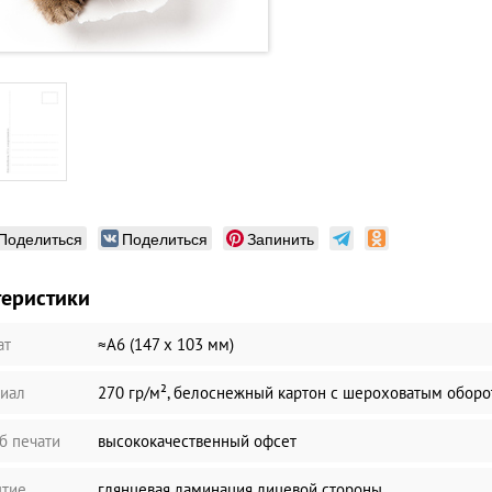
Поделиться
Поделиться
Запинить
теристики
ат
≈А6 (147 х 103 мм)
иал
270 гр/м², белоснежный картон с шероховатым обор
б печати
высококачественный офсет
тие
глянцевая ламинация лицевой стороны