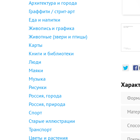
Архитектура и города
Граффити / стрит-арт
Еда и напитки
Живопись и графика
Животные (звери и птицы)
Карты
Книги и библиотеки
Люди
Маяки
Музыка
Харак
Рисунки
Россия, города
Форм
Россия, природа
Матер
Спорт
Старые иллюстрации
Спосо
Транспорт
Цветы и растения
Покры