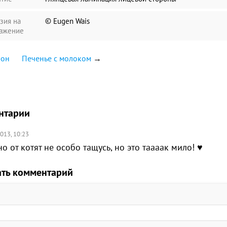
зия на
© Eugen Wais
ажение
фон
Печенье с молоком
→
нтарии
013, 10:23
о от котят не особо тащусь, но это таааак мило! ♥
ать комментарий