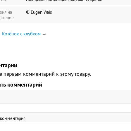
зия на
© Eugen Wais
ажение
Котёнок с клубком
→
нтарии
е первым комментарий к этому товару.
ать комментарий
 комментария