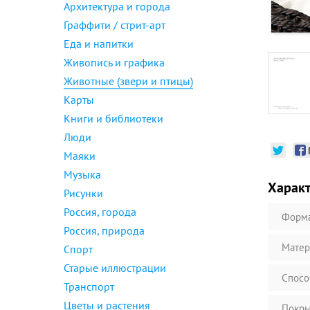
Архитектура и города
Граффити / стрит-арт
Еда и напитки
Живопись и графика
Животные (звери и птицы)
Карты
Книги и библиотеки
Люди
Маяки
Музыка
Харак
Рисунки
Россия, города
Форм
Россия, природа
Матер
Спорт
Старые иллюстрации
Спосо
Транспорт
Цветы и растения
Покры