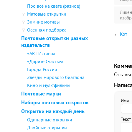
Про всё на свете (разное)
Лицен
Матовые открытки
изобр
Зимние мотивы
Осенняя подборка
←
Кот
Почтовые открытки разных
издательств
«ART Истина»
«Дарите Счастье»
Комме
Города России
Оставьт
Звезды мирового биатлона
Напис
Кино и мультфильмы
Почтовые марки
Имя
Наборы почтовых открыток
Открытки на каждый день
Текст
Одинарные открытки
Двойные открытки