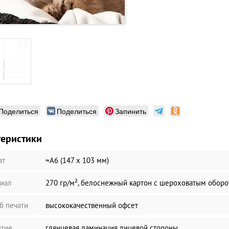
Поделиться
Поделиться
Запинить
теристики
ат
≈А6 (147 х 103 мм)
иал
270 гр/м², белоснежный картон с шероховатым обор
б печати
высококачественный офсет
тие
глянцевая ламинация лицевой стороны