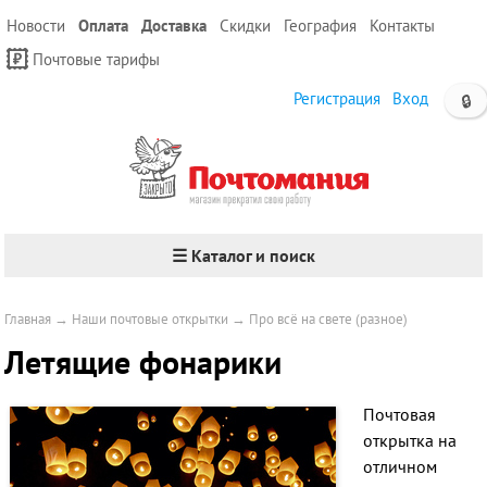
Новости
Оплата
Доставка
Скидки
География
Контакты
Почтовые тарифы
Регистрация
Вход
🔒
☰ Каталог и поиск
Главная
→
Наши почтовые открытки
→
Про всё на свете (разное)
Летящие фонарики
Почтовая
открытка на
отличном