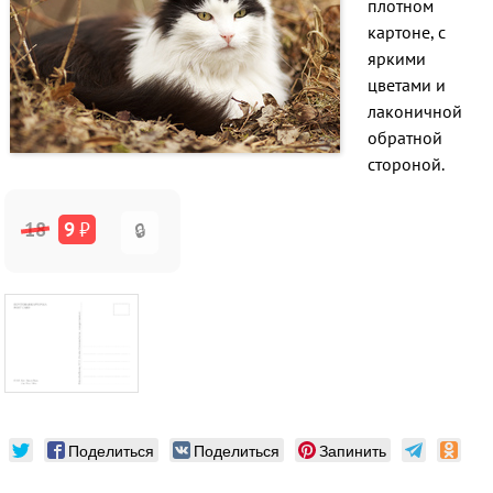
плотном
картоне, с
яркими
цветами и
лаконичной
обратной
стороной.
18
9
₽
🔒
Поделиться
Поделиться
Запинить