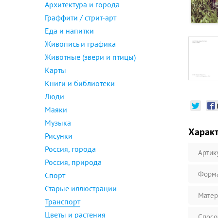
Архитектура и города
Граффити / стрит-арт
Еда и напитки
Живопись и графика
Животные (звери и птицы)
Карты
Книги и библиотеки
Люди
Маяки
Музыка
Харак
Рисунки
Россия, города
Артик
Россия, природа
Форм
Спорт
Старые иллюстрации
Матер
Транспорт
Цветы и растения
Спосо