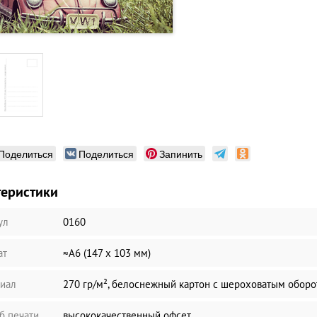
Поделиться
Поделиться
Запинить
теристики
ул
0160
ат
≈А6 (147 х 103 мм)
иал
270 гр/м², белоснежный картон с шероховатым обор
б печати
высококачественный офсет