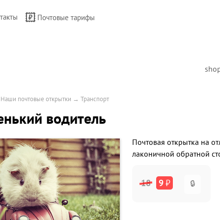
такты
Почтовые тарифы
sho
→
Наши почтовые открытки
→
Транспорт
енький водитель
Почтовая открытка на от
лаконичной обратной ст
18
9
₽
🔒