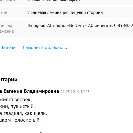
тие
глянцевая ламинация лицевой стороны
зия на
Jlhopgood, Attribution-NoDerivs 2.0 Generic (CC BY-ND 2
ажение
 Тайбэй
Самолёт в облаках
→
нтарии
а Евгения Владимировна
21.05.2014, 10:25
живет зверек,
кий, пушистый,
 гладкая, как шелк,
шком голосистый.