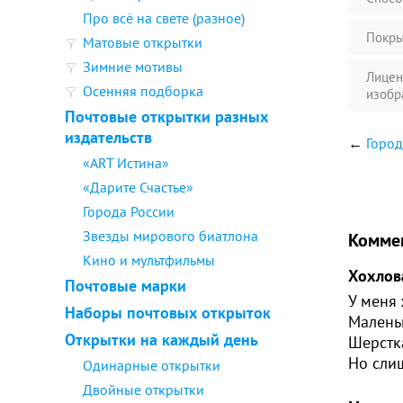
Про всё на свете (разное)
Покры
Матовые открытки
Зимние мотивы
Лицен
Осенняя подборка
изобр
Почтовые открытки разных
издательств
←
Город
«ART Истина»
«Дарите Счастье»
Города России
Звезды мирового биатлона
Комме
Кино и мультфильмы
Хохлов
Почтовые марки
У меня 
Наборы почтовых открыток
Малень
Открытки на каждый день
Шерстка
Но сли
Одинарные открытки
Двойные открытки