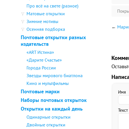
Про всё на свете (разное)
Покры
Матовые открытки
Зимние мотивы
←
Марии
Осенняя подборка
Почтовые открытки разных
издательств
«ART Истина»
Комме
«Дарите Счастье»
Оставьт
Города России
Звезды мирового биатлона
Напис
Кино и мультфильмы
Почтовые марки
Имя
Наборы почтовых открыток
Открытки на каждый день
Текст
Одинарные открытки
Двойные открытки