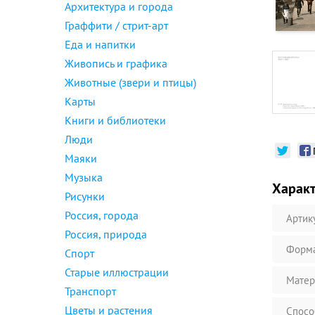
Архитектура и города
Граффити / стрит-арт
Еда и напитки
Живопись и графика
Животные (звери и птицы)
Карты
Книги и библиотеки
Люди
Маяки
Музыка
Харак
Рисунки
Россия, города
Артик
Россия, природа
Форм
Спорт
Старые иллюстрации
Матер
Транспорт
Цветы и растения
Спосо