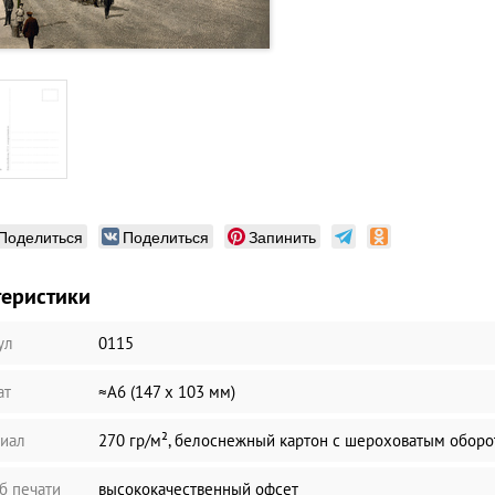
Поделиться
Поделиться
Запинить
теристики
ул
0115
ат
≈А6 (147 х 103 мм)
иал
270 гр/м², белоснежный картон с шероховатым обор
б печати
высококачественный офсет