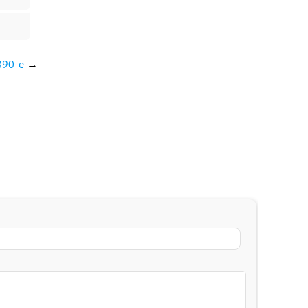
890-е
→