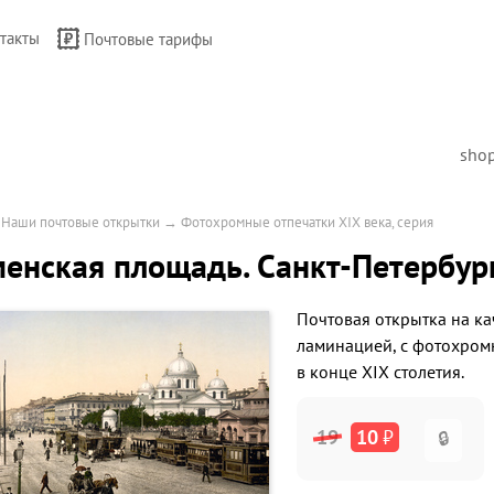
такты
Почтовые тарифы
sho
→
Наши почтовые открытки
→
Фотохромные отпечатки XIX века, серия
енская площадь. Санкт-Петербург
Почтовая открытка на к
ламинацией
, с фотохро
в конце XIX столетия.
19
10
₽
🔒