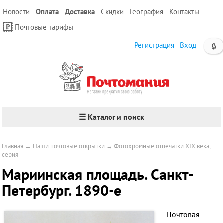
Новости
Оплата
Доставка
Скидки
География
Контакты
Почтовые тарифы
Регистрация
Вход
🔒
☰ Каталог и поиск
Главная
→
Наши почтовые открытки
→
Фотохромные отпечатки XIX века,
серия
Мариинская площадь. Санкт-
Петербург. 1890-е
Почтовая