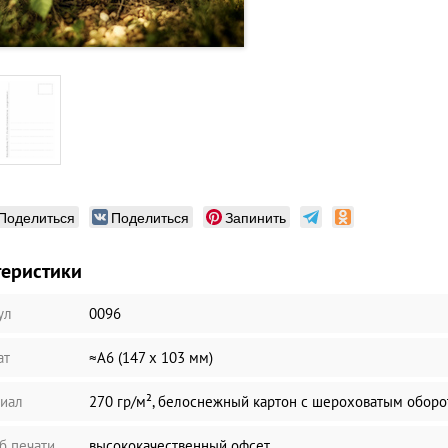
Поделиться
Поделиться
Запинить
теристики
ул
0096
ат
≈А6 (147 х 103 мм)
иал
270 гр/м², белоснежный картон с шероховатым обор
б печати
высококачественный офсет