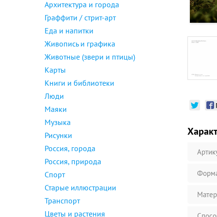
Архитектура и города
Граффити / стрит-арт
Еда и напитки
Живопись и графика
Животные (звери и птицы)
Карты
Книги и библиотеки
Люди
Маяки
Музыка
Харак
Рисунки
Россия, города
Артик
Россия, природа
Форм
Спорт
Старые иллюстрации
Матер
Транспорт
Цветы и растения
Спосо