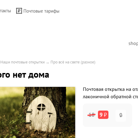
такты
Почтовые тарифы
sho
→
Наши почтовые открытки
→
Про всё на свете (разное)
го нет дома
Почтовая открытка на от
лаконичной обратной ст
18
9
₽
🔒