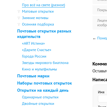
Про всё на свете (разное)
Покры
Матовые открытки
Зимние мотивы
Лицен
Осенняя подборка
изобр
Почтовые открытки разных
издательств
←
Поне
«ART Истина»
«Дарите Счастье»
Города России
Звезды мирового биатлона
Комме
Кино и мультфильмы
Оставьт
Почтовые марки
Напис
Наборы почтовых открыток
Открытки на каждый день
Имя
Одинарные открытки
Двойные открытки