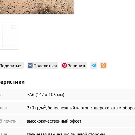
Поделиться
Поделиться
Запинить
теристики
ат
≈А6 (147 х 103 мм)
иал
270 гр/м², белоснежный картон с шероховатым обор
б печати
высококачественный офсет
тие
глянцевая ламинация лицевой стороны