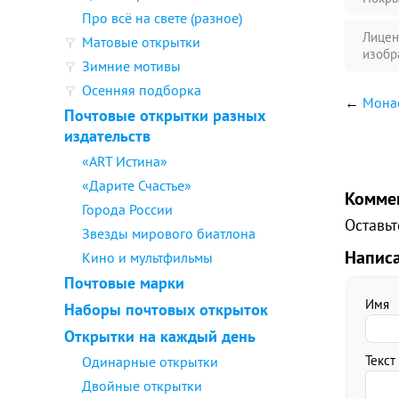
Про всё на свете (разное)
Лицен
Матовые открытки
изобр
Зимние мотивы
Осенняя подборка
←
Монас
Почтовые открытки разных
издательств
«ART Истина»
«Дарите Счастье»
Комме
Города России
Оставьт
Звезды мирового биатлона
Напис
Кино и мультфильмы
Почтовые марки
Имя
Наборы почтовых открыток
Открытки на каждый день
Текст
Одинарные открытки
Двойные открытки