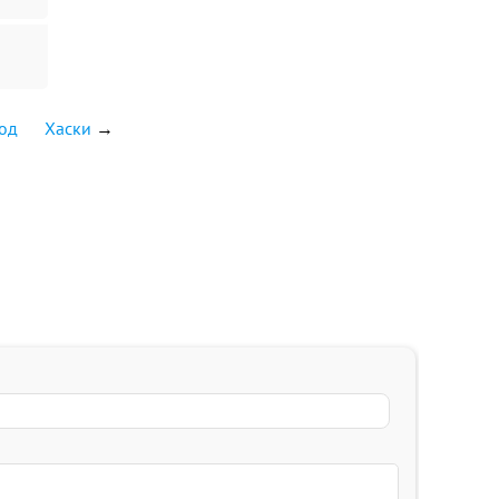
год
Хаски
→