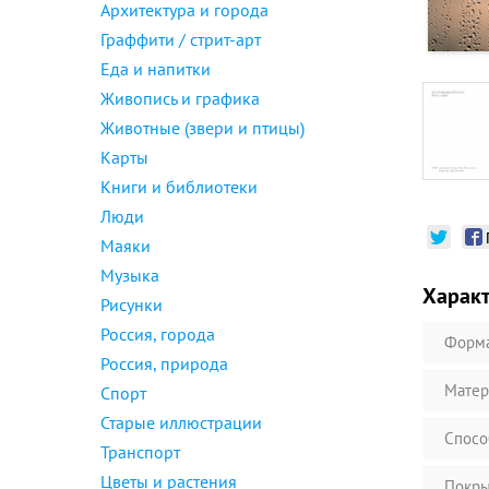
Архитектура и города
Граффити / стрит-арт
Еда и напитки
Живопись и графика
Животные (звери и птицы)
Карты
Книги и библиотеки
Люди
Маяки
Музыка
Харак
Рисунки
Россия, города
Форм
Россия, природа
Матер
Спорт
Старые иллюстрации
Спосо
Транспорт
Цветы и растения
Покры