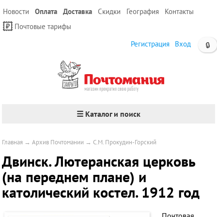
Новости
Оплата
Доставка
Скидки
География
Контакты
Почтовые тарифы
Регистрация
Вход
🔒
☰ Каталог и поиск
Главная
→
Архив Почтомании
→
С.М. Прокудин-Горский
Двинск. Лютеранская церковь
(на переднем плане) и
католический костел. 1912 год
Почтовая