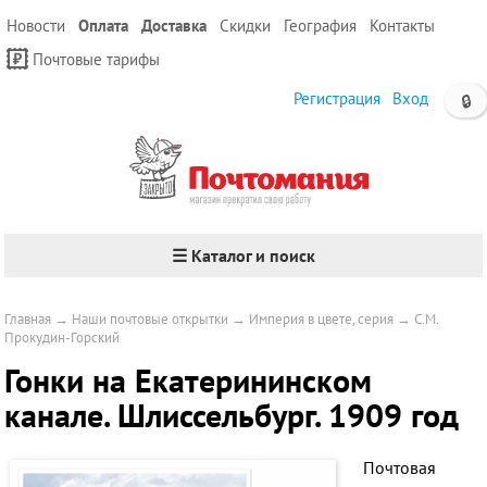
Новости
Оплата
Доставка
Скидки
География
Контакты
Почтовые тарифы
Регистрация
Вход
🔒
☰ Каталог и поиск
Главная
→
Наши почтовые открытки
→
Империя в цвете, серия
→
С.М.
Прокудин-Горский
Гонки на Екатерининском
канале. Шлиссельбург. 1909 год
Почтовая