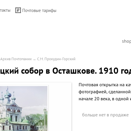
такты
Почтовые тарифы
sho
→
Архив Почтомании
→
С.М. Прокудин-Горский
цкий собор в Осташкове. 1910 го
Почтовая открытка на ка
фотографией, сделанно
начале 20 века, в одной
больше нет в продаже