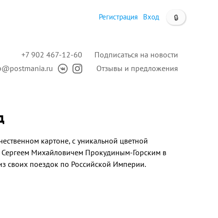
Регистрация
Вход
🔒
+7 902 467-12-60
Подписаться на новости
p@postmania.ru
Отзывы и предложения
д
чественном картоне, с уникальной цветной
й Сергеем Михайловичем Прокудиным-Горским в
 из своих поездок по Российской Империи.