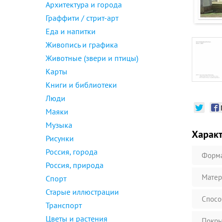
Архитектура и города
Граффити / стрит-арт
Еда и напитки
Живопись и графика
Животные (звери и птицы)
Карты
Книги и библиотеки
Люди
Маяки
Музыка
Харак
Рисунки
Россия, города
Форм
Россия, природа
Матер
Спорт
Старые иллюстрации
Спосо
Транспорт
Цветы и растения
Покры