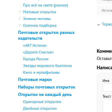
Про всё на свете (разное)
Источ
Матовые открытки
Зимние мотивы
←
Торжо
Осенняя подборка
Почтовые открытки разных
издательств
«ART Истина»
Комме
«Дарите Счастье»
Оставьт
Города России
Звезды мирового биатлона
Напис
Кино и мультфильмы
Почтовые марки
Имя
Наборы почтовых открыток
Открытки на каждый день
Текст
Одинарные открытки
Двойные открытки