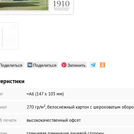
Поделиться
Поделиться
Запинить
теристики
ат
≈А6 (147 х 103 мм)
иал
270 гр/м², белоснежный картон с шероховатым обор
б печати
высококачественный офсет
тие
глянцевая ламинация лицевой стороны