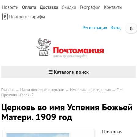
Новости
Оплата
Доставка
Скидки
География
Контакты
Почтовые тарифы
Регистрация
Вход
🔒
☰ Каталог и поиск
Главная
→
Наши почтовые открытки
→
Империя в цвете, серия
→
С.М.
Прокудин-Горский
Церковь во имя Успения Божьей
Матери. 1909 год
Почтовая