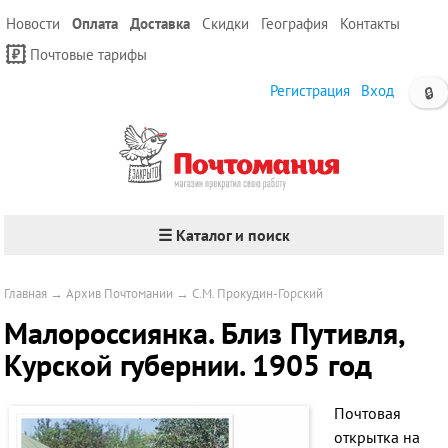
Новости
Оплата
Доставка
Скидки
География
Контакты
Почтовые тарифы
Регистрация
Вход
🔒
☰ Каталог и поиск
Главная
→
Архив Почтомании
→
С.М. Прокудин-Горский
Малороссиянка. Близ Путивля,
Курской губернии. 1905 год
Почтовая
открытка на