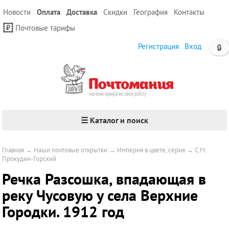
Новости
Оплата
Доставка
Скидки
География
Контакты
Почтовые тарифы
Регистрация
Вход
🔒
☰ Каталог и поиск
Главная
→
Наши почтовые открытки
→
Империя в цвете, серия
→
С.М.
Прокудин-Горский
Речка Разсошка, впадающая в
реку Чусовую у села Верхние
Городки. 1912 год