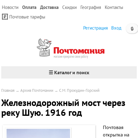
Новости
Оплата
Доставка
Скидки
География
Контакты
Почтовые тарифы
Регистрация
Вход
🔒
☰ Каталог и поиск
Главная
→
Архив Почтомании
→
С.М. Прокудин-Горский
Железнодорожный мост через
реку Шую. 1916 год
Почтовая
открытка на