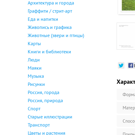
Архитектура и города
Граффити / стрит-арт
Еда и напитки
Живопись и графика
Животные (звери и птицы)
Карты
Книги и библиотеки
Люди
Маяки
Музыка
Харак
Рисунки
Россия, города
Форм
Россия, природа
Матер
Спорт
Старые иллюстрации
Спосо
Транспорт
Цветы и растения
Покры