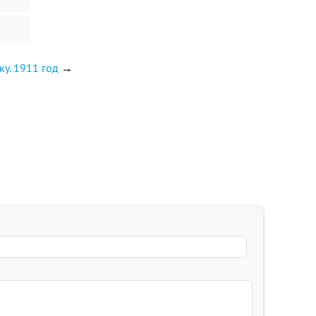
у. 1911 год
→