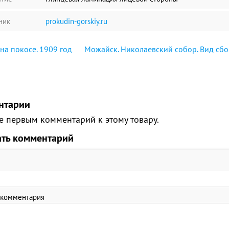
ник
prokudin-gorskiy.ru
на покосе. 1909 год
Можайск. Николаевский собор. Вид сбок
нтарии
е первым комментарий к этому товару.
ать комментарий
 комментария