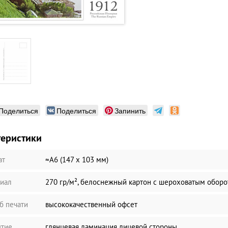
Поделиться
Поделиться
Запинить
теристики
ат
≈А6 (147 х 103 мм)
иал
270 гр/м², белоснежный картон с шероховатым обор
б печати
высококачественный офсет
тие
глянцевая ламинация лицевой стороны