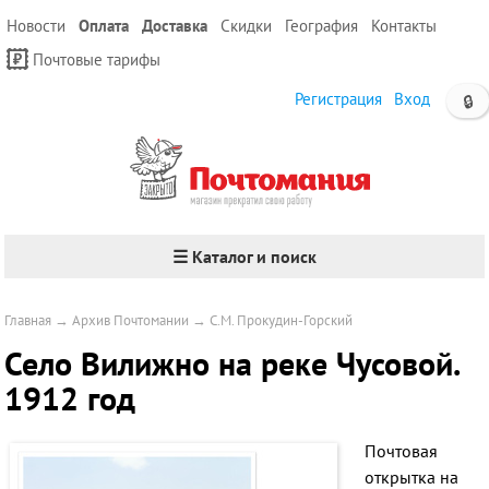
Новости
Оплата
Доставка
Скидки
География
Контакты
Почтовые тарифы
Регистрация
Вход
🔒
☰ Каталог и поиск
Главная
→
Архив Почтомании
→
С.М. Прокудин-Горский
Село Вилижно на реке Чусовой.
1912 год
Почтовая
открытка на