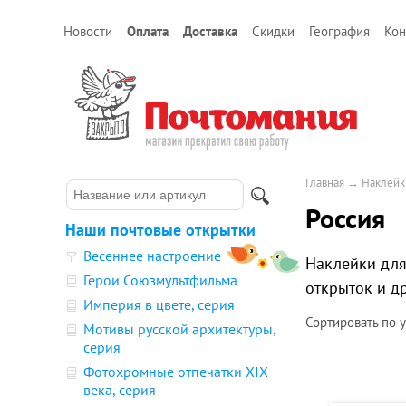
Новости
Оплата
Доставка
Скидки
География
Кон
Главная
→
Наклейк
Россия
Наши почтовые открытки
Весеннее настроение
Наклейки для
Герои Союзмультфильма
открыток и д
Империя в цвете, серия
Сортировать по
Мотивы русской архитектуры,
серия
Фотохромные отпечатки XIX
века, серия