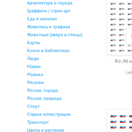
Архитектура и города
Граффити / стрит-арт
Еда и напитки
Живопись и графика
Животные (звери и птицы)
Карты
Книги и библиотеки
Люди
RU-, 90 
Маяки
се
Музыка
Рисунки
Россия, города
Россия, природа
Спорт
Старые иллюстрации
Транспорт
Цветы и растения