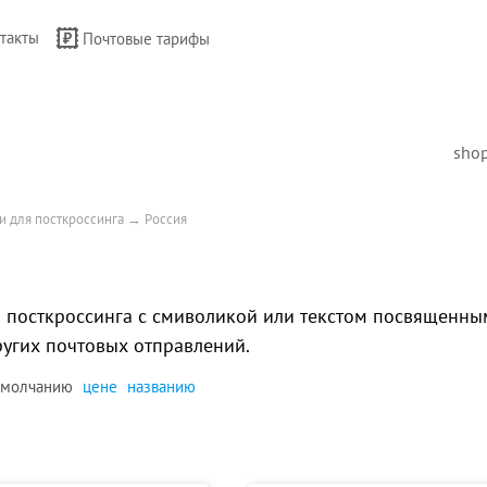
такты
Почтовые тарифы
sho
и для посткроссинга
→
Россия
 посткроссинга с смиволикой или текстом посвященным
ругих почтовых отправлений.
умолчанию
цене
названию