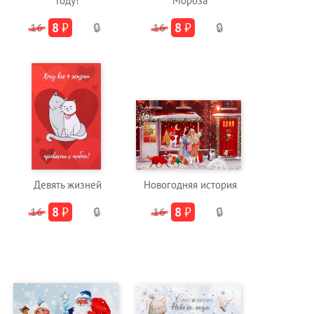
Году!
Мороза
8
₽
8
₽
16
🔒
16
🔒
Девять жизней
Новогодняя история
8
₽
8
₽
16
🔒
16
🔒