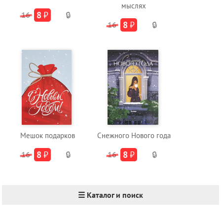
мыслях
8
₽
16
🔒
8
₽
16
🔒
Мешок подарков
Снежного Нового года
8
₽
8
₽
16
🔒
16
🔒
☰ Каталог и поиск