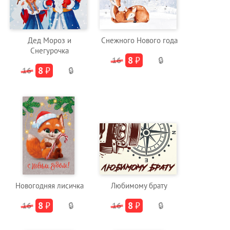
Дед Мороз и
Снежного Нового года
Снегурочка
8
₽
16
🔒
8
₽
16
🔒
Новогодняя лисичка
Любимому брату
8
₽
8
₽
16
🔒
16
🔒