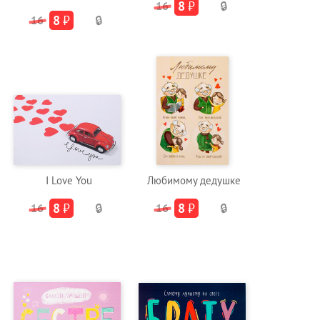
8
₽
16
🔒
8
₽
16
🔒
I Love You
Любимому дедушке
8
₽
8
₽
16
🔒
16
🔒