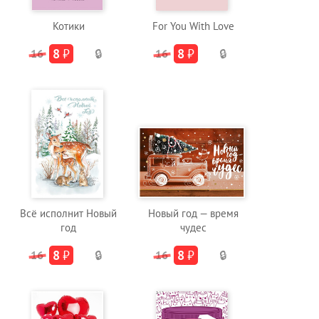
Котики
For You With Love
8
₽
8
₽
16
🔒
16
🔒
Всё исполнит Новый
Новый год — время
год
чудес
8
₽
8
₽
16
🔒
16
🔒