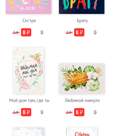
Сестре
Брату
8
₽
8
₽
16
🔒
16
🔒
Мой дом там, где ты
Любимой мамуле
8
₽
8
₽
16
🔒
16
🔒