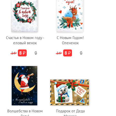
Счастья в Новом году -
С Новым Годом!
еловый венок
Олененок
8
₽
8
₽
16
🔒
16
🔒
Волшебства в Новом
Подарок от Деда