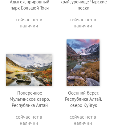
Адыгея, природный
край, урочище Чарские
парк Большой Тхач
пески
сейчас нет в
сейчас нет в
наличии
наличии
Поперечное
Осенний берег.
Мультинское озеро.
Республика Алтай,
Республика Алтай
озеро Куйгук
сейчас нет в
сейчас нет в
наличии
наличии