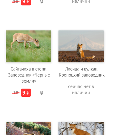
9
₽
наличии
18
🔒
Сайгачиха в степи.
Лисица и вулкан.
Заповедник «Черные
Кроноцкий заповедник
земли»
сейчас нет в
9
₽
наличии
18
🔒