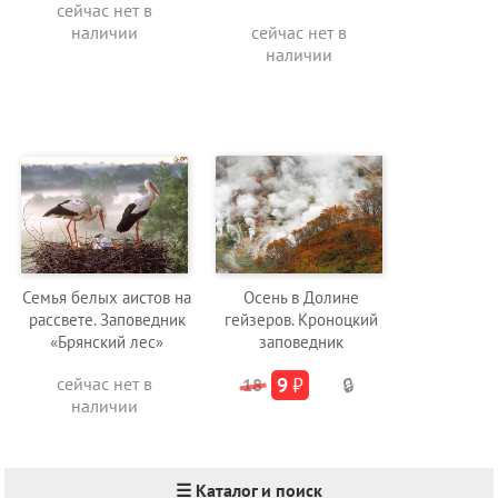
сейчас нет в
наличии
сейчас нет в
наличии
Семья белых аистов на
Осень в Долине
рассвете. Заповедник
гейзеров. Кроноцкий
«Брянский лес»
заповедник
сейчас нет в
9
₽
18
🔒
наличии
☰ Каталог и поиск