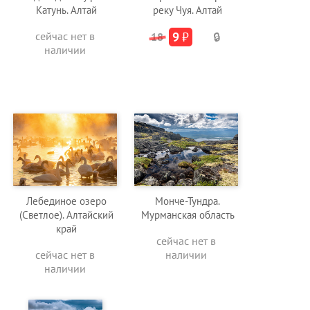
Катунь. Алтай
реку Чуя. Алтай
сейчас нет в
9
₽
18
🔒
наличии
Лебединое озеро
Монче-Тундра.
(Светлое). Алтайский
Мурманская область
край
сейчас нет в
сейчас нет в
наличии
наличии