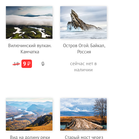
Вилючинский вулкан.
Остров Огой. Байкал,
Камчатка
Россия
9
₽
сейчас нет в
18
🔒
наличии
Вид на долину реки
Старый мост через